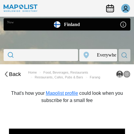
Now
Finland
Home
Food, Beverages, Restaurants
Back
Restaurants, Cafes, Pubs & Bars
Farang
That's how your
Mapolist profile
could look when you
subscribe for a small fee