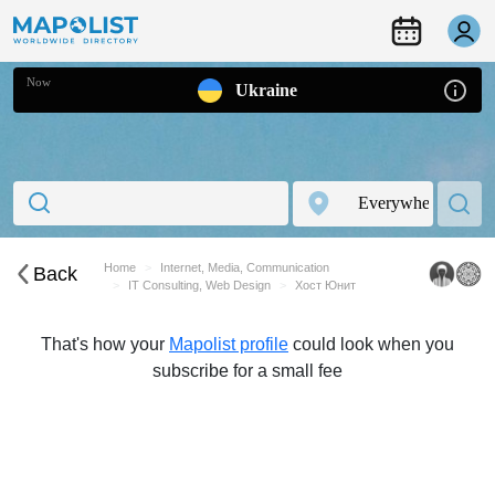
Now
Ukraine
Home
Internet, Media, Communication
Back
IT Consulting, Web Design
Хост Юнит
That's how your
Mapolist profile
could look when you
subscribe for a small fee