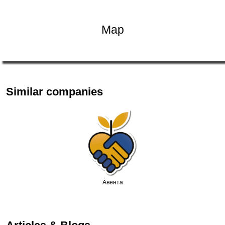
Map
Similar companies
Авентa