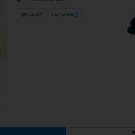
QR-code
PDF-profile
W