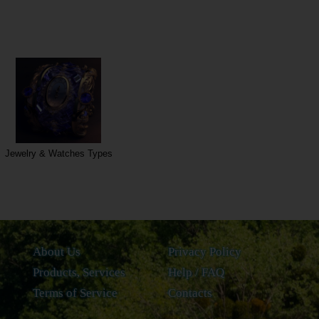
Jewelry & Watches Types
About Us
Privacy Policy
Products, Services
Help / FAQ
Terms of Service
Contacts