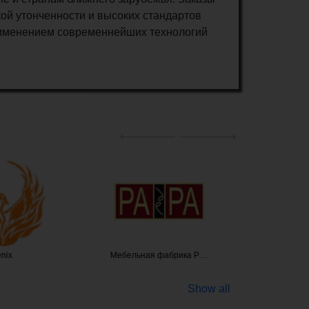
ой утонченности и высоких стандартов
рименением современнейших технологий
enix
Мебельная фабрика Р…
R
Show all