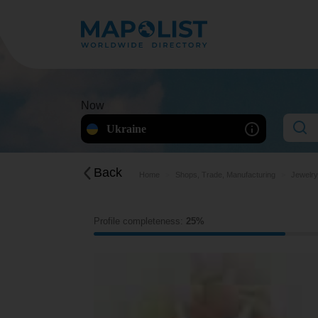
Now
Ukraine
Back
Home
Shops, Trade, Manufacturing
Jewelry
Profile completeness:
25%