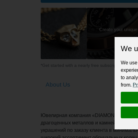
Create your unique
We u
We use 
*Get started with a nearly free subscription for yo
experie
to analy
About Us
from.
Pr
Ювелирная компания «DIAMOND of LOVE»,
драгоценных металлов и камней. Произв
украшений по заказу клиента в минималь
широкий ассортимент обручальных колец, 