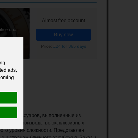
Almost free account
line chat
Buy now
Price:
£24 for 365 days
ing
ted ads,
 coming
й и аксессуаров, выполненные из
 LOVE». Производство эксклюзивных
ого уровня сложности. Представлен
не и странам ближнего зарубежья. Заказы