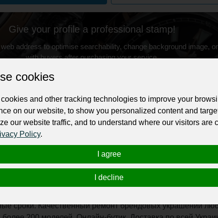
Give your profile a professional stamp!
 web address to optimise searchability, change background image, on
with buyers after purchasing your service.
se cookies
Change the URL
Use NFC
Get your NFT
cookies and other tracking technologies to improve your brows
ur professional business or personal profile for just £24 for 12 months.
nce on our website, to show you personalized content and targe
ze our website traffic, and to understand where our visitors are
ivacy Policy
.
I agree
I decline
 представляет изысканные коллекции свадебных украшени
одство и сервисное обслуживание украшений «DIAMOND of
ные сроки. Качественный ремонт брендовых украшений люб
более 200 моделей. Онлайн-бутик. Доставка по всей Украи