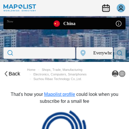
Now
China
Home
Shops, Trade, Manufacturing
Back
Electronics, Computers, Smartphones
Suzhou Ribao Technology Co.,Ltd.
That's how your
Mapolist profile
could look when you
subscribe for a small fee