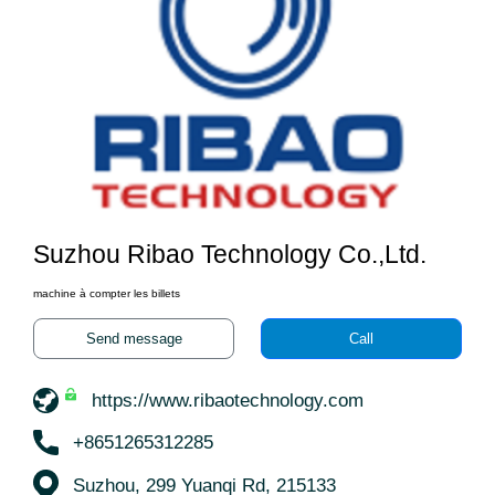
Suzhou Ribao Technology Co.,Ltd.
machine à compter les billets
Send message
Call
https://www.ribaotechnology.com
+8651265312285
Suzhou, 299 Yuanqi Rd, 215133