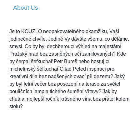
About Us
Je to KOUZLO neopakovatelného okamžiku, Vaší
jedinečné chvíle. Jedině Vy dáváte všemu, co děláme,
smysl. Co by byl dechberoucí výhled na majestátní
Pražský hrad bez zasněných očí zamilovaných? Kde
by čerpal šéfkuchař Petr Bureš nebo hostujicí
michelinský šéfkuchař Gilad Peled inspiraci pro
kreativní díla bez nadšených ovací při dezertu? Jaký
by byl letní večer bez posezení na terase za světel
pouličních lamp a tichého šumění Vltavy? Jak by
chutnal nejlepší ročník krásného vína bez přátel kolem
stolu?