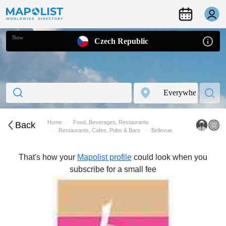
Now
Czech Republic
Home
Food, Beverages, Restaurants
Back
Restaurants, Cafes, Pubs & Bars
Bellevue
That's how your
Mapolist profile
could look when you
subscribe for a small fee