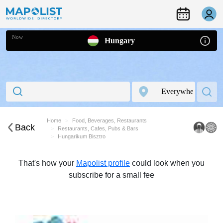
Now
Hungary
Home
Food, Beverages, Restaurants
Back
Restaurants, Cafes, Pubs & Bars
Hungarikum Bisztro
That's how your
Mapolist profile
could look when you
subscribe for a small fee