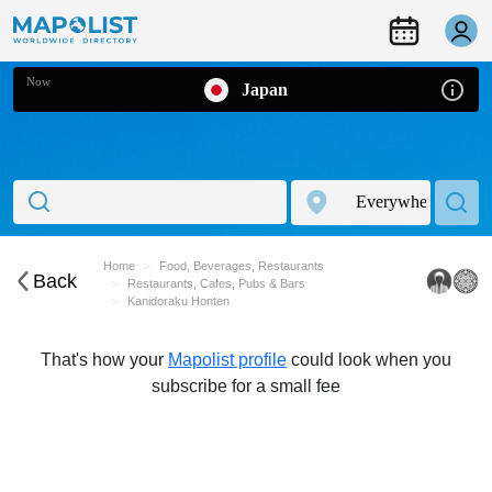
Now
Japan
Home
Food, Beverages, Restaurants
Back
Restaurants, Cafes, Pubs & Bars
Kanidoraku Honten
That's how your
Mapolist profile
could look when you
subscribe for a small fee