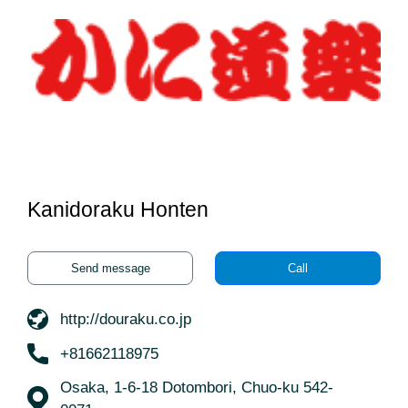
Kanidoraku Honten
Send message
Call
http://douraku.co.jp
+81662118975
Osaka, 1-6-18 Dotombori, Chuo-ku 542-