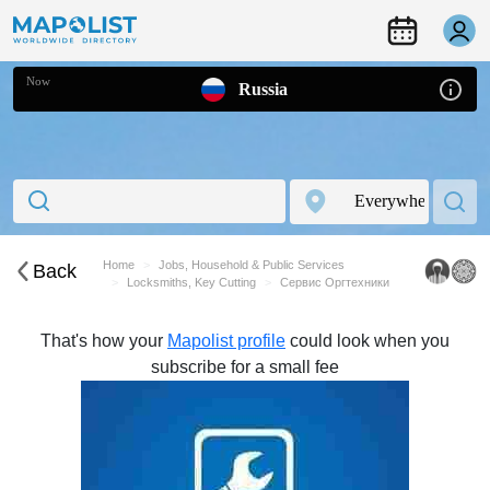
Now
Russia
Home
Jobs, Household & Public Services
Back
Locksmiths, Key Cutting
Сервис Оргтехники
That's how your
Mapolist profile
could look when you
subscribe for a small fee