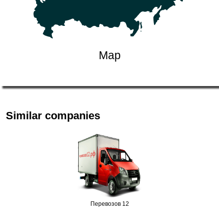
Map
Similar companies
Цветочки Томск