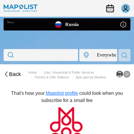
Now
Russia
Home
Jobs, Household & Public Services
Back
Florists & Gifts Delivery
Дом цветов Малина
That's how your
Mapolist profile
could look when you
subscribe for a small fee