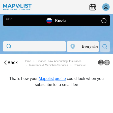
Now
Russia
Home
Finance, Law, Accounting, Insurance
Back
Insurance & Mediation Services
Согласие
That's how your
Mapolist profile
could look when you
subscribe for a small fee