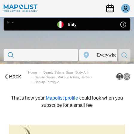
Now
Italy
Home
Beauty Salons, Spas, Body Art
Back
Beauty Salons, Makeup Artists, Barbers
Beauty Estetique
That's how your
Mapolist profile
could look when you
subscribe for a small fee