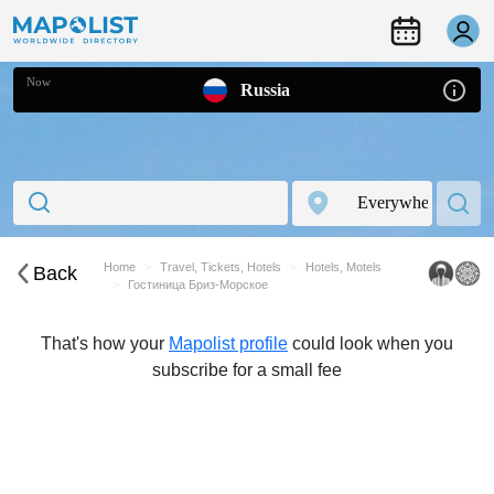
Now
Russia
Home
Travel, Tickets, Hotels
Hotels, Motels
Back
Гостиница Бриз-Морское
That's how your
Mapolist profile
could look when you
subscribe for a small fee