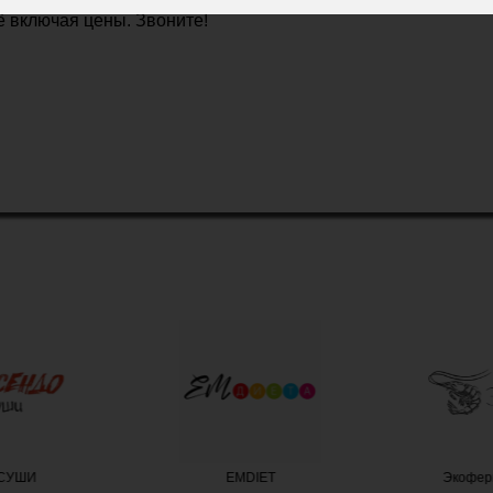
ё включая цены.
Звоните!
СУШИ
EMDIET
Экофер