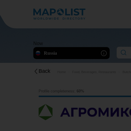
Now
Russia
Back
Home
Food, Beverages, Restaurants
Butch
Profile completeness:
60%