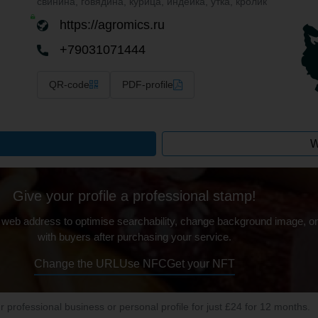
свинина, говядина, курица, индейка, утка, кролик
https://agromics.ru
+79031071444
QR-code
PDF-profile
W
Give your profile a professional stamp!
 web address to optimise searchability, change background image, on
with buyers after purchasing your service.
Change the URL
Use NFC
Get your NFT
ur professional business or personal profile for just £24 for 12 months.