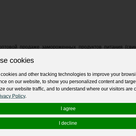
птовой продаже замороженных продуктов питания (свинин
ороженные овощи, рыба).
Работает с юридическими лицам
se cookies
ляет поставки во многие регионы России, в том числе и в
cookies and other tracking technologies to improve your brows
лее 200 наименований.
В основном это продукция отечест
nce on our website, to show you personalized content and targe
уют наличия сертификатов качества, соответствия ГОС
ze our website traffic, and to understand where our visitors are
ivacy Policy
.
 на западе Москвы (продбаза
«Московский хладокомб
I agree
а», так и исходит от производителя.
Доставка товара ос
I decline
 компании «Агром» Вы можете рассчитывать только на вы