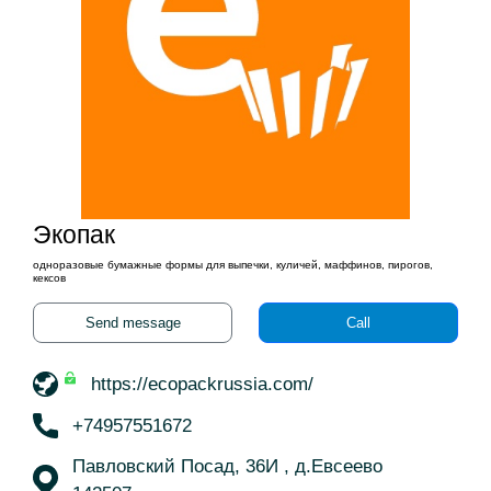
Экопак
одноразовые бумажные формы для выпечки, куличей, маффинов, пирогов,
кексов
Send message
Call
https://ecopackrussia.com/
+74957551672
Павловский Посад, 36И , д.Евсеево