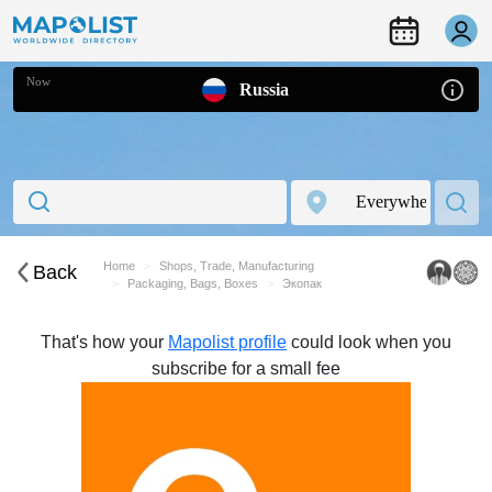
Now
Russia
Home
Shops, Trade, Manufacturing
Back
Packaging, Bags, Boxes
Экопак
That's how your
Mapolist profile
could look when you
subscribe for a small fee