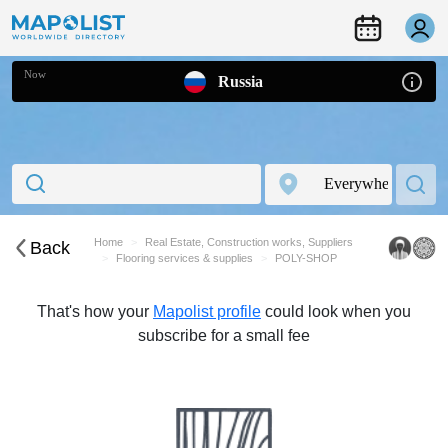
Now
Russia
Home
Real Estate, Construction works, Suppliers
Back
Flooring services & supplies
POLY-SHOP
That's how your
Mapolist profile
could look when you
subscribe for a small fee