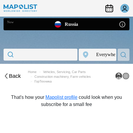
Now
Russia
Home
Vehicles, Servicing, Car Parts
Back
Construction machinery, Farm vehicles
ГорТехника
That's how your
Mapolist profile
could look when you
subscribe for a small fee