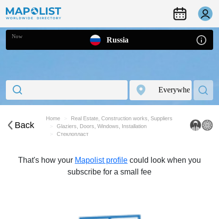
Now
Russia
Home
Real Estate, Construction works, Suppliers
Back
Glaziers, Doors, Windows, Installation
Стеклопласт
That's how your
Mapolist profile
could look when you
subscribe for a small fee