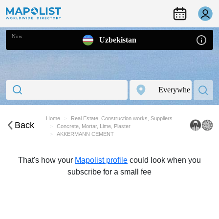
Now
Uzbekistan
Home
Real Estate, Construction works, Suppliers
Back
Concrete, Mortar, Lime, Plaster
AKKERMANN CEMENT
That's how your
Mapolist profile
could look when you
subscribe for a small fee