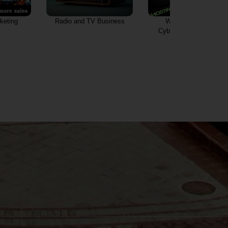
keting
Radio and TV Business
WEB Hosting and
Cybersecurity Aspects