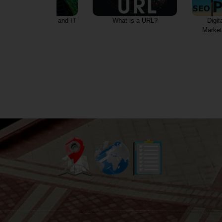
hat is WEB Design and IT
What is a URL?
Digit
Consult?
Marke