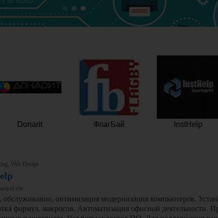
Donarit
ФлагБай
InstHelp
ting, Web Design
elp
nipol.site
, обслуживание, оптимизация модернизация компьютеров. Устан
отка формул, макросов. Автоматизация офисной деятельности. П