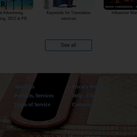
al Advertising,
Keywords for Translation
Influencer Mar
ting, SEO & PR
services
See all
About Us
Privacy Policy
Products, Services
Help / FAQ
Terms of Service
Contacts
© 2012-
2026
MapoList.com