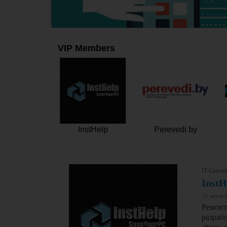
VIP Members
лагБай
InstHelp
Perevedi by
IT Consul
InstH
www.fa
Ремонт
разраб