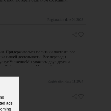
шего компьютера в отличном состоянии,
Registration date
04.2023
ии. Придерживаемся политики постоянного
нка нашей деятельности. Все переводы
услуг.УважениеМы уважаем друг друга и
еха.ДобросовестностьМы серьёзно относимся к
мы и сложности мы …
Registration date
11.2024
ing
ted ads,
 coming