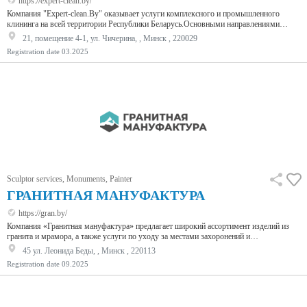
https://expert-clean.by/
Компания "Expert-clean.By" оказывает услуги комплексного и промышленного
клининга на всей территории Республики Беларусь.Основными направлениями
нашей деятельности является профессиональная очистка и окраска крыш, мойка
21, помещение 4-1, ул. Чичерина, , Минск , 220029
тротуарной плитки, брусчатки и фасадов.Мы используем передовые технологии и
Registration date
03.2025
только профессиональное оборудование.
Sculptor services, Monuments, Painter
ГРАНИТНАЯ МАНУФАКТУРА
https://gran.by/
Компания «Гранитная мануфактура» предлагает широкий ассортимент изделий из
гранита и мрамора, а также услуги по уходу за местами захоронений и
благоустройству. Мы предлагаем не просто памятники из гранита, а настоящие
45 ул. Леонида Беды, , Минск , 220113
произведения искусства, которые будут служить вам долгие годы.
Registration date
09.2025