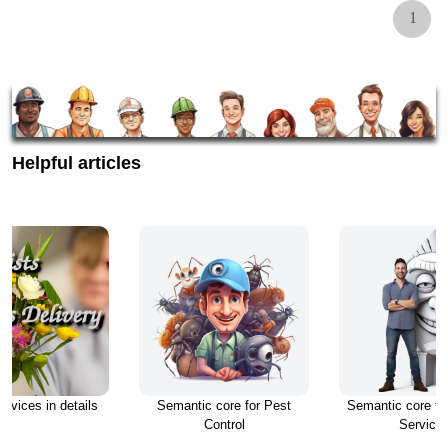
1
Helpful articles
ervices in details
Semantic core for Pest
Semantic core for
Control
Service