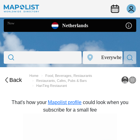
Now
Netherlands
Home
Food, Beverages, Restaurants
Back
Restaurants, Cafes, Pubs & Bars
HanTing Restaurant
That's how your
Mapolist profile
could look when you
subscribe for a small fee