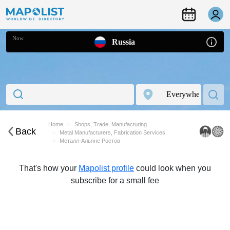
Now
Russia
Home
Shops, Trade, Manufacturing
Back
Metal Manufacturers, Fabrication Services
Металл-Альянс Ростов
That's how your
Mapolist profile
could look when you
subscribe for a small fee