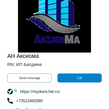
АН Аксиома
RN: ИП Балдина
Send message
Call
https://mydomchel.ru/
+73512482080