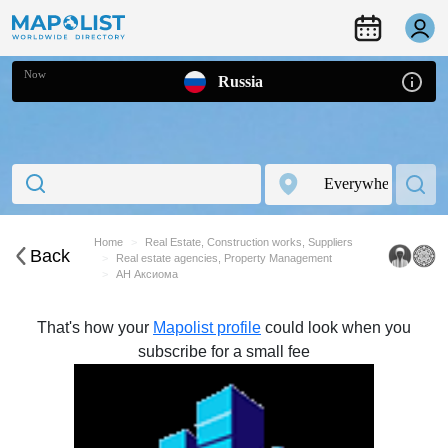
Now
Russia
Home
Real Estate, Construction works, Suppliers
Back
Real estate agencies, Property Management
АН Аксиома
That's how your
Mapolist profile
could look when you
subscribe for a small fee