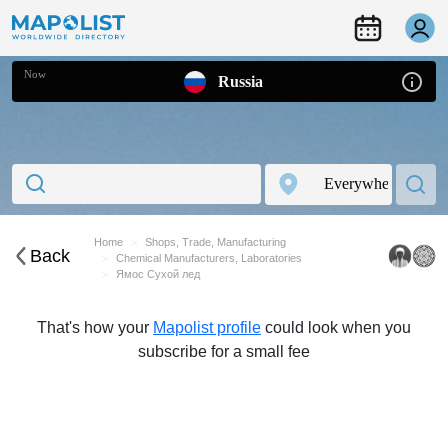
Now
Russia
Home
Shops, Trade, Manufacturing
Back
Chemical Manufacturers, Laboratories
Ямос Сухой лед
That's how your
Mapolist profile
could look when you
subscribe for a small fee