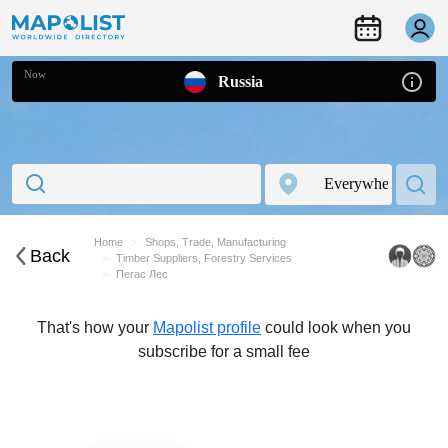
Now
Russia
Home
Shops, Trade, Manufacturing
Back
Timber Suppliers, Forestry Services
Пегас Лес
That's how your
Mapolist profile
could look when you
subscribe for a small fee