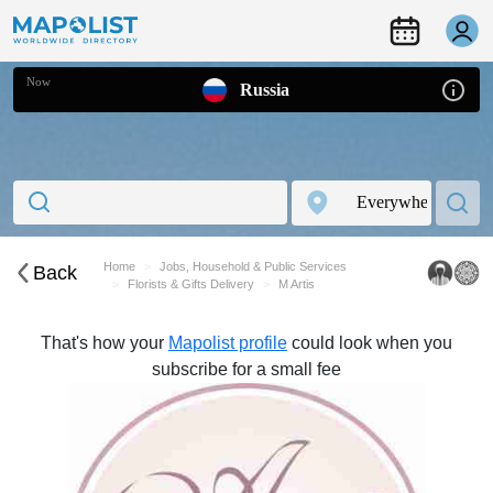
Now
Russia
Home
Jobs, Household & Public Services
Back
Florists & Gifts Delivery
M Artis
That's how your
Mapolist profile
could look when you
subscribe for a small fee