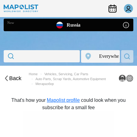
Now
Russia
Home
Vehicles, Servicing, Car Parts
Back
Auto Parts, Scrap Yards, Automotive Equipment
Мегаразбор
That's how your
Mapolist profile
could look when you
subscribe for a small fee