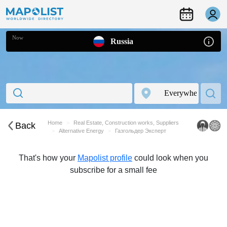
Now
Russia
Home
Real Estate, Construction works, Suppliers
Back
Alternative Energy
Газгольдер Эксперт
That's how your
Mapolist profile
could look when you
subscribe for a small fee